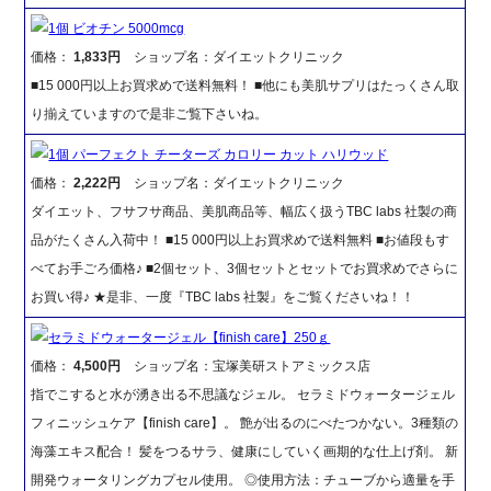
1個 ビオチン 5000mcg
価格：
1,833円
ショップ名：ダイエットクリニック
■15 000円以上お買求めで送料無料！ ■他にも美肌サプリはたっくさん取
り揃えていますので是非ご覧下さいね。
1個 パーフェクト チーターズ カロリー カット ハリウッド
価格：
2,222円
ショップ名：ダイエットクリニック
ダイエット、フサフサ商品、美肌商品等、幅広く扱うTBC labs 社製の商
品がたくさん入荷中！ ■15 000円以上お買求めで送料無料 ■お値段もす
べてお手ごろ価格♪ ■2個セット、3個セットとセットでお買求めでさらに
お買い得♪ ★是非、一度『TBC labs 社製』をご覧くださいね！！
セラミドウォータージェル【finish care】250ｇ
価格：
4,500円
ショップ名：宝塚美研ストアミックス店
指でこすると水が湧き出る不思議なジェル。 セラミドウォータージェル
フィニッシュケア【finish care】。 艶が出るのにべたつかない。3種類の
海藻エキス配合！ 髪をつるサラ、健康にしていく画期的な仕上げ剤。 新
開発ウォータリングカプセル使用。 ◎使用方法：チューブから適量を手