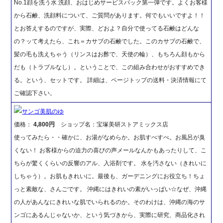
No.1顔を洗う水 洗顔、おはじめサービスパック第一弾です。よくお客様
から石鹸、洗顔料について、ご質問があります。何でもいいですよ！！
とお答えするのですが、実際、どおよ？自分で使ってる石鹸はどんな
の？ッて考えたら、これ＝カサブの石鹸でした。このカサブの石鹸で、
髪の毛も洗えちゃう（リンスはお酢で、天使の輪）、もちろん顔もから
だも（トラブルなし）。ということで、この組み合わせがおすすめでき
る。という、セットです。 詳細は、ページトップの送料・決済情報にて
ご確認下さい。
サンゴ美肌のゆ
価格：
4,800円
ショップ名：宝塚美研ストアミックス店
使ってみたら・・確かに、お湯がなめらか。お肌すべすべ。お風呂が臭
くない！ お客様からの迫力の喜びの声メールなんかもあったりして、こ
ちらが驚くくらいの反響のアル、入浴剤です。 水を汚さない（きれいに
しちゃう）。お肌もきれいに。最後も、ガーデニングにお役立ち！ちょ
っと素敵な、さんごです。 沖縄にはきれいの素がいっぱい☆なぜ、沖縄
の人があんなにきれいな肌でいられるのか。そのわけは、沖縄の海のサ
ンゴにあるんじゃないか、という気づきから、実際に研究、商品化され