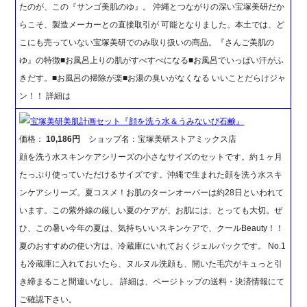
たのが、この『サンゴ美肌のゆ』。 沖縄とつながりの深い宝塚美研だか
らこそ、製造メーカーとの直接取引が 可能となりました。本土では、ど
こにも売っていない宝塚美研でのみ取り扱いの商品。『さんご美肌の
ゆ』の特徴■お風呂上りの肌がすべすべになる■お風呂でいっぱい汗がふ
きだす。■お風呂の掃除が楽■お湯の臭いがなくなる いいことだらけジャ
ン！！ 詳細は
宝塚美研美肌計画セット『顔を洗う水＆うみないび石鹸』
価格：
10,186円
ショップ名：宝塚美研ストアミックス店
顔を洗う水スキンケアシリーズの小さなサイズのセットです。約１ヶ月
たっぷり使っていただけるサイズです。沖縄で生まれた顔を洗う水スキ
ンケアシリーズ。夏コスメ！お肌のターンオーバーは約28日といわれて
います。この紫外線の厳しい夏のケアが、お肌には、とっても大切。ぜ
ひ、この暑い今年の夏は、気持ちいいスキンケアで、クールBeauty！！
夏のおすすめの使い方は、冷蔵庫にいれておくジェルパックです。 No.1
も冷蔵庫に入れておいたら、ヌルヌル洗顔も、開いた毛穴がキュっと引
き締まること間違いなし。 詳細は、ページトップの送料・決済情報にて
ご確認下さい。