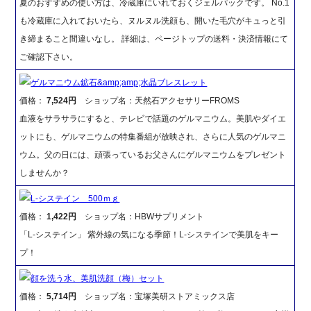
夏のおすすめの使い方は、冷蔵庫にいれておくジェルパックです。 No.1
も冷蔵庫に入れておいたら、ヌルヌル洗顔も、開いた毛穴がキュっと引
き締まること間違いなし。 詳細は、ページトップの送料・決済情報にて
ご確認下さい。
ゲルマニウム鉱石&amp;amp;水晶ブレスレット
価格：
7,524円
ショップ名：天然石アクセサリーFROMS
血液をサラサラにすると、テレビで話題のゲルマニウム。美肌やダイエ
ットにも、ゲルマニウムの特集番組が放映され、さらに人気のゲルマニ
ウム。父の日には、頑張っているお父さんにゲルマニウムをプレゼント
しませんか？
L-システイン 500ｍｇ
価格：
1,422円
ショップ名：HBWサプリメント
「L-システイン」 紫外線の気になる季節！L-システインで美肌をキー
プ！
顔を洗う水、美肌洗顔（梅）セット
価格：
5,714円
ショップ名：宝塚美研ストアミックス店