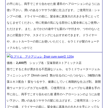
の平に出し、両手でこすり合わせた後 通常のヘアローションのようにお
使い下さい。潤いのあるツヤサラの髪に仕上げます。 ご使用方法：シャ
ンプーの後、ドライヤーの前に。髪全体に真珠大の大きさを手にとって
なじませてください。特に乾燥の気になる部分にも髪全体にもご使用い
ただけます。 また、おでかけの途中でも髪のパサ付きや、つやのないと
きにの緊急ケアや、スタイリングにもおすすめできます。 ドライヤー
や、ホットカーラーの前にお使いいただくと、セラミドが髪のキューテ
ィクルをしっかりと
G.ブリエ アクアジュレ【hair cure supri】120g
価格：
2,400円
ショップ名：宝塚美研ストアミックス店
指でこすると水が湧き出る不思議なジェル。 セラミドウォータージェル
フィニッシュケア【finish care】 艶が出るのにべたつかない。3種類の海
藻エキス配合！ 髪をつるサラ、健康にしていく画期的な仕上げ剤。 新開
発ウォータリングカプセル使用。 ◎使用方法：チューブから適量を手の
平に出し、両手でこすり合わせた後 通常のヘアローションのようにお使
い下さい。潤いのあるツヤサラの髪に仕上げます。 ご使用方法：シャン
プーの後、ドライヤーの前に。髪全体に真珠大の大きさを手にとってな