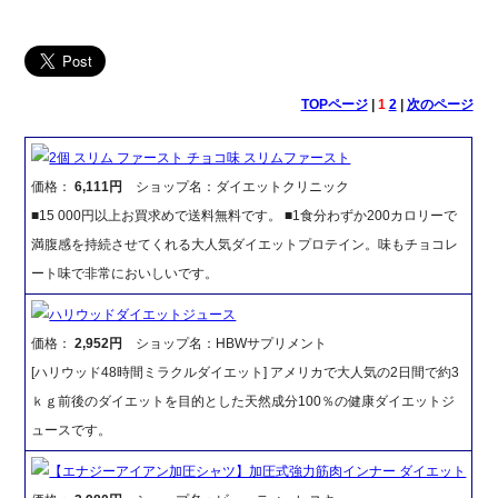
TOPページ
|
1
2
|
次のページ
2個 スリム ファースト チョコ味 スリムファースト
価格：
6,111円
ショップ名：ダイエットクリニック
■15 000円以上お買求めで送料無料です。 ■1食分わずか200カロリーで
満腹感を持続させてくれる大人気ダイエットプロテイン。味もチョコレ
ート味で非常においしいです。
ハリウッドダイエットジュース
価格：
2,952円
ショップ名：HBWサプリメント
[ハリウッド48時間ミラクルダイエット] アメリカで大人気の2日間で約3
ｋｇ前後のダイエットを目的とした天然成分100％の健康ダイエットジ
ュースです。
【エナジーアイアン加圧シャツ】加圧式強力筋肉インナー ダイエット