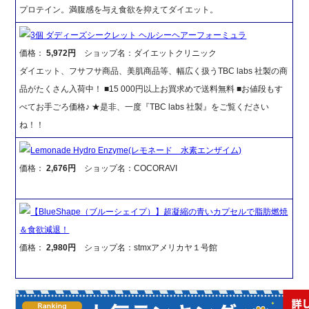
プロテイン。満腹感を与え食欲を抑えてダイエット。
3個 ダディーズシークレット ヘルシーヘアーフォーミュラ
価格：
5,972円
ショップ名：ダイエットクリニック
ダイエット、フサフサ商品、美肌商品等、幅広く扱うTBC labs 社製の商
品がたくさん入荷中！ ■15 000円以上お買求めで送料無料 ■お値段もす
べてお手ごろ価格♪ ★是非、一度『TBC labs 社製』をご覧ください
ね！！
Lemonade Hydro Enzyme(レモネード 水素エンザイム)
価格：
2,676円
ショップ名：COCORAVI
【BlueShape（ブルーシェイプ）】超凝縮の青いカプセルで脂肪燃焼
＆食欲減退！
価格：
2,980円
ショップ名：stmxアメリカヤ１号館