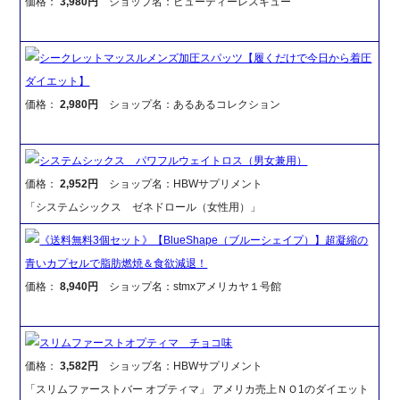
価格：
3,980円
ショップ名：ビューティーレスキュー
シークレットマッスルメンズ加圧スパッツ【履くだけで今日から着圧
ダイエット】
価格：
2,980円
ショップ名：あるあるコレクション
システムシックス パワフルウェイトロス（男女兼用）
価格：
2,952円
ショップ名：HBWサプリメント
「システムシックス ゼネドロール（女性用）」
《送料無料3個セット》【BlueShape（ブルーシェイプ）】超凝縮の
青いカプセルで脂肪燃焼＆食欲減退！
価格：
8,940円
ショップ名：stmxアメリカヤ１号館
スリムファーストオプティマ チョコ味
価格：
3,582円
ショップ名：HBWサプリメント
「スリムファーストバー オプティマ」 アメリカ売上ＮＯ1のダイエット