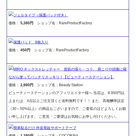
ジェルタイプ（保護パッド付き）
価格：
5,380円
ショップ名：RareProductFactory
保護パッド 6枚入り
価格：
450円
ショップ名：RareProductFactory
MIRO ネックストレッチャー 首筋の張り・コリ、 肩こりや頭痛に寝
ながら使ってバッチリスッキリ！【ビューティーステーション】
価格：
2,980円
ショップ名：Beauty Station
ビューティーステーションのアフィリエイター様へ 当店は、8 000円以
上または、4点以上ご注文頂くと送料無料です！！ また、高報酬率設定
（30～50%以上）の商品もございますので、ご査収のほどよろしくお願
い申し上げます。 ご意見・ご要望はお気軽にお申し付けください。
簡単貼るだけ 外反母趾サポートテープ
価格：
1,280円
ショップ名：COCORAVI