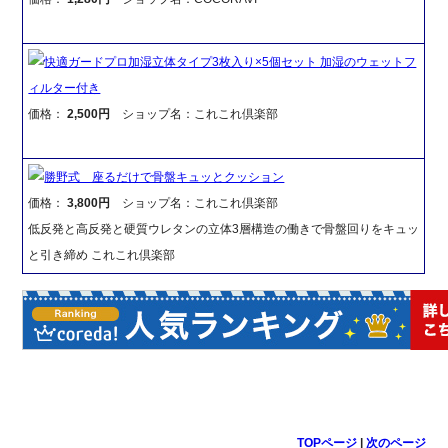
快適ガードプロ加湿立体タイプ3枚入り×5個セット 加湿のウェットフ
ィルター付き
価格：
2,500円
ショップ名：これこれ倶楽部
勝野式 座るだけで骨盤キュッとクッション
価格：
3,800円
ショップ名：これこれ倶楽部
低反発と高反発と硬質ウレタンの立体3層構造の働きで骨盤回りをキュッ
と引き締め これこれ倶楽部
TOPページ
|
次のページ