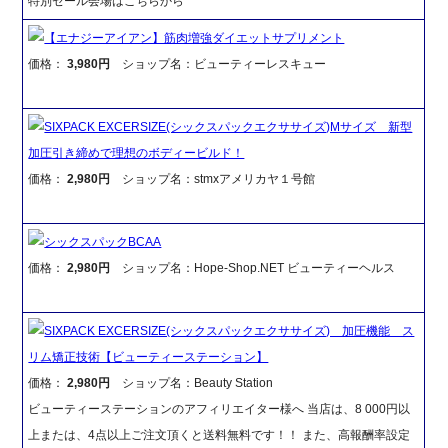
特別セール会場はこちらから
【エナジーアイアン】筋肉増強ダイエットサプリメント
価格：
3,980円
ショップ名：ビューティーレスキュー
SIXPACK EXCERSIZE(シックスパックエクササイズ)Mサイズ 新型
加圧引き締めで理想のボディービルド！
価格：
2,980円
ショップ名：stmxアメリカヤ１号館
シックスパックBCAA
価格：
2,980円
ショップ名：Hope-Shop.NET ビューティーヘルス
SIXPACK EXCERSIZE(シックスパックエクササイズ) 加圧機能 ス
リム矯正技術【ビューティーステーション】
価格：
2,980円
ショップ名：Beauty Station
ビューティーステーションのアフィリエイター様へ 当店は、8 000円以
上または、4点以上ご注文頂くと送料無料です！！ また、高報酬率設定