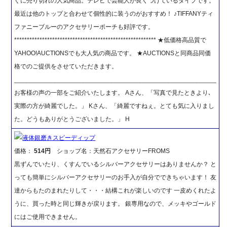
ぐに売り切れの人気商品。テレビで芸能人が良くつけているタイプです。
最近は他のトップと合わせて個性的に装うのがおすすめ！ ♪TIFFANYティ
ファニーブルーのアクセサリーポーチも好評です。
******************************************************** ★低価格高品質で
YAHOO!AUCTIONSでも大人気の商品です。 ★AUCTIONSと同商品同価
格でのご提供をさせていただきます。
_________________________________________________________
お客様の声の一部をご紹介いたします。 Aさん、「写真で見たときより､
実際の方が綺麗でした。」 Kさん、「綺麗ですねぇ。とても気に入りまし
た。どうもありがとうございました。」 H
液体銀磨きスピーディップ
価格：
514円
ショップ名：天然石アクセサリーFROMS
黒ずんでいたり、くすんでいるシルバーアクセサリーはありませんか？ と
っても簡単にシルバーアクセサリーのお手入が自分でできちゃいます！ 友
達からもたのまれたりして・・・結構これが楽しいのです 一皮めくれたよ
うに、買った時と同じ輝きが戻ります。 銀専用なので、メッキやゴールド
にはご使用できません。