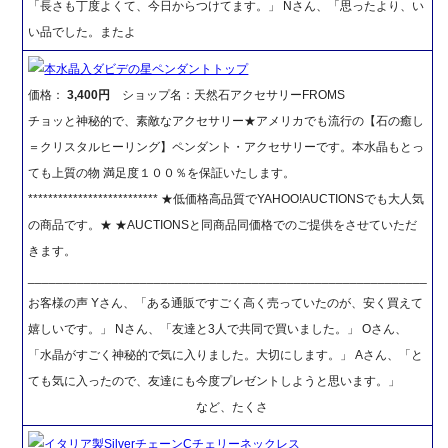
「長さも丁度よくて、今日からつけてます。」 Nさん、「思ったより、い
い品でした。またよ
本水晶入ダビデの星ペンダントトップ
価格：
3,400円
ショップ名：天然石アクセサリーFROMS
チョッと神秘的で、素敵なアクセサリー★アメリカでも流行の【石の癒し
＝クリスタルヒーリング】ペンダント・アクセサリーです。本水晶もとっ
ても上質の物 満足度１００％を保証いたします。
************************** ★低価格高品質でYAHOO!AUCTIONSでも大人気
の商品です。★ ★AUCTIONSと同商品同価格でのご提供をさせていただ
きます。
_________________________________________________________
お客様の声 Yさん、「ある通販ですごく高く売っていたのが、安く買えて
嬉しいです。」 Nさん、「友達と3人で共同で買いました。」 Oさん、
「水晶がすごく神秘的で気に入りました。大切にします。」 Aさん、「と
ても気に入ったので、友達にも今度プレゼントしようと思います。」
など、たくさ
イタリア製SilverチェーンCチェリーネックレス