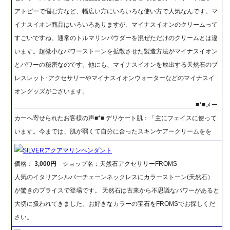
アトピーで悩む方など、幅広い方にいろいろな使い方で人気なんです。マ
イナスイオン商品はいろいろありますが、マイナスイオンのクリームって
すごいですね。通常のトルマリンパウダーを混ぜただけのクリームとは違
います。超微小なパワーストーンを拡散させた製造方法がマイナスイオン
とパワーの秘密なのです。他にも、マイナスイオンを放出する天然石のブ
レスレット･アクセサリーやマイナスイオンウォーターなどのマイナスイ
オングッズがございます。
__________________________________________________ ■*■メー
カーへ寄せられたお客様の声■*■ デリケート肌：「主にフェイスに使って
います。今までは、肌が弱くて自分に合ったスキンケアークリームをを
SILVERアクアマリンペンダント
価格：
3,000円
ショップ名：天然石アクセサリーFROMS
人気のイタリアシルバーチェーンネックレスにカラーストーン(天然石）
が驚きのプライスで登場です。 天然石は古来から不思議なパワーがあると
大切に扱われてきました。お好きなカラーの宝石をFROMSでお探しくだ
さい。