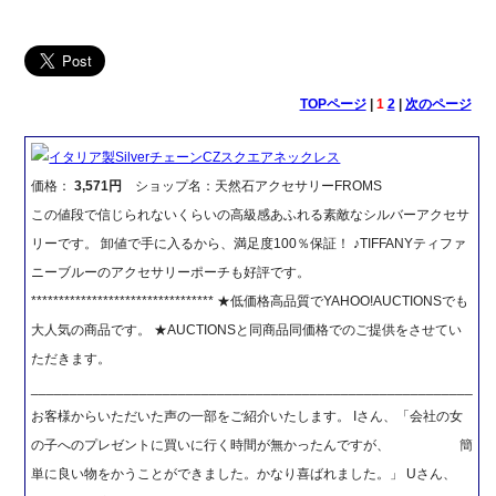
TOPページ
|
1
2
|
次のページ
イタリア製SilverチェーンCZスクエアネックレス
価格：
3,571円
ショップ名：天然石アクセサリーFROMS
この値段で信じられないくらいの高級感あふれる素敵なシルバーアクセサ
リーです。 卸値で手に入るから、満足度100％保証！ ♪TIFFANYティファ
ニーブルーのアクセサリーポーチも好評です。
********************************* ★低価格高品質でYAHOO!AUCTIONSでも
大人気の商品です。 ★AUCTIONSと同商品同価格でのご提供をさせてい
ただきます。
_________________________________________________________
お客様からいただいた声の一部をご紹介いたします。 Iさん、「会社の女
の子へのプレゼントに買いに行く時間が無かったんですが、 簡
単に良い物をかうことができました。かなり喜ばれました。」 Uさん、