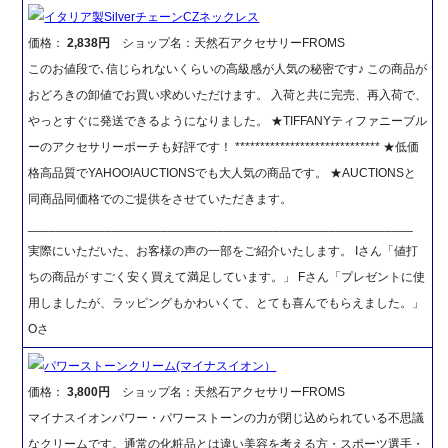
イタリア製SilverチェーンCZネックレス
価格：
2,838円
ショップ名：天然石アクセサリーFROMS
このお値段で､信じられないくらいの高級感が人気の秘密です♪ この商品が
おどろきの卸値でお買い求めいただけます。 入荷と共に完売、再入荷で、
やっとすぐに発送できるようになりました。 ★TIFFANYティファニーブル
ーのアクセサリーポーチも好評です！ ***************************** ★低価
格高品質でYAHOO!AUCTIONSでも大人気の商品です。 ★AUCTIONSと
同商品同価格でのご提供をさせていただきます。
_______________________________________________________
実際にいただいた、お客様の声の一部をご紹介いたします。 Iさん「値打
ちの商品が すごく安く買えて満足しています。」 Fさん「プレゼントに使
用しましたが、ラッピングもかわいくて、とても喜んでもらえました。」
Oさ
パワーストーンクリーム(マイナスイオン）
価格：
3,800円
ショップ名：天然石アクセサリーFROMS
マイナスイオンパワー・パワーストーンの力が閉じ込められている不思議
なクリームです。通常の化粧品とは違い美容を考える方・スポーツ選手・