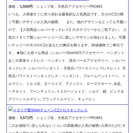
価格：
1,500円
ショップ名：天然石アクセサリーFROMS
いつも、入荷後すぐに売り切れる爆発的な人気商品です。大小のCZの輝
く可愛いデザインが人気の秘密。 また、他のデザインもとっても可愛い
ので、【人気商品シルバーネックレス】のカテゴリーからご覧下さい。 人
気のイタリア製シルバーシリーズに新しいデザインが加わりました。可愛
いチェリーの大小のCZがあなたの胸元を飾ります。卸値価格でご奉仕で
す。 ★他にも色々な商品（シルバーSilver925アクセサリー、ペンダント･
あこや真珠ネックレス・ペンダント、淡水パールアクセサリー、シルバー
ネックレス･シルバーペンダント・天然石パワーストーンブレスレット･天
然石パワーストーンネックレス・ペンダント、ブルームーンストーン、ト
ルマリン、トルコ石、ターコイズ、アメジスト、ローズクオーツ､水晶、
ヘマタイト、アベンチュリン､イエロージェイド、シルク、絹、ピンク＆
グリーントルマリン､ブラックトルマリン、キュービッ
イタリア製SilverチェーンCZクロスネックレス
価格：
3,571円
ショップ名：天然石アクセサリーFROMS
このお値段で､信じられないくらいの高級感が人気の秘密♪入荷のたびにす