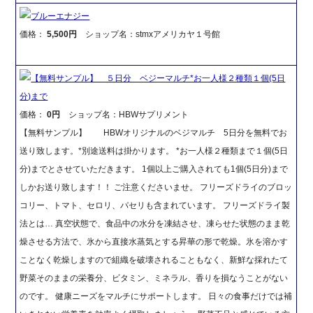
ブルーエナジー
価格：
5,500円
ショップ名：stmxアメリカヤ１号館
【無料サンプル】 ５日分 ベジーマルチ*お一人様２種類１個(5日
分)まで
価格：
0円
ショップ名：HBWサプリメント
【無料サンプル】 HBWオリジナルのベジマルチ 5日分を無料でお
送り致します。*別途送料は掛かります。 *お一人様２種類まで１個(5日
分)までとさせていただきます。 1個以上ご購入されても1個(5日分)まで
しかお送り致します！！ ご注意くださいませ。 フリーズドライのブロッ
コリー、トマト、セロリ、パセリも含まれています。 フリーズドライ製
法とは… 真空状態で、食品中の水分を凍結させ、凍らせた状態のまま乾
燥させる方法で、氷から直接水蒸気とする昇華の形で乾燥。氷を溶かす
ことなく乾燥しますので組織を破壊されることもなく、新鮮な採れたて
野菜そのままの栄養分、ビタミン、ミネラル、香りを損なうことがない
のです。 健康ニーズをマルチにサポートします。 日々の食事だけでは補