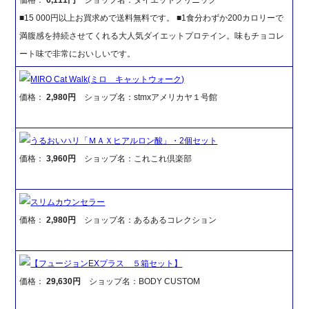
■15 000円以上お買求めで送料無料です。 ■1食分わずか200カロリーで
満腹感を持続させてくれる大人気ダイエットプロテイン。味もチョコレ
ート味で非常においしいです。
MIRO Cat Walk(ミロ キャットウォーク)
価格：
2,980円
ショップ名：stmxアメリカヤ１号館
うるおいハリ「ＭＡＸヒアルロン酸」・2個セット
価格：
3,960円
ショップ名：これこれ倶楽部
スリムカウンセラー
価格：
2,980円
ショップ名：あるあるコレクション
【フュージョンEXプラス ５箱セット】
価格：
29,630円
ショップ名：BODY CUSTOM