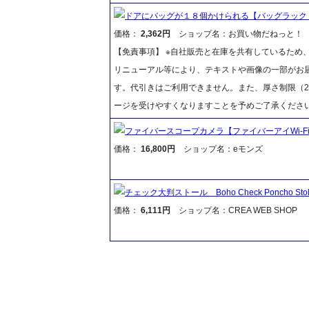
ドアにバッグが１８個かけられる【バッグラック
価格：
2,362円
ショップ名：お買い物だねっと！
【免責事項】 ※自社販売と在庫を共有しているため
リニューアル等により、テキストや画像の一部がお届
す。代引きはご利用できません。また、厚さ制限（2
ージを受けやすくなりますことを予めご了承くださ
ファイバースコープカメラ【ファイバーアイWi-Fi/Fibe
価格：
16,800円
ショップ名：eモンズ
チェック大判ストール Boho Check Poncho Stol
価格：
6,111円
ショップ名：CREA WEB SHOP