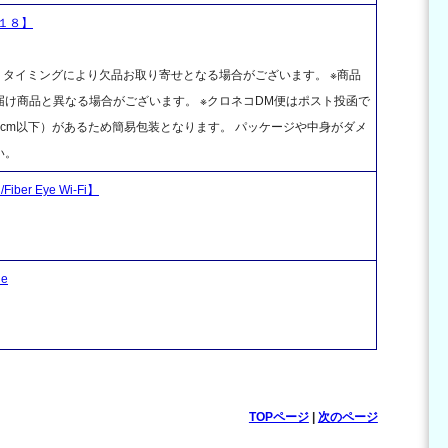
１８】
、タイミングにより欠品お取り寄せとなる場合がございます。 ※商品
け商品と異なる場合がございます。 ※クロネコDM便はポスト投函で
cm以下）があるため簡易包装となります。 パッケージや中身がダメ
い。
r Eye Wi-Fi】
e
TOPページ
|
次のページ