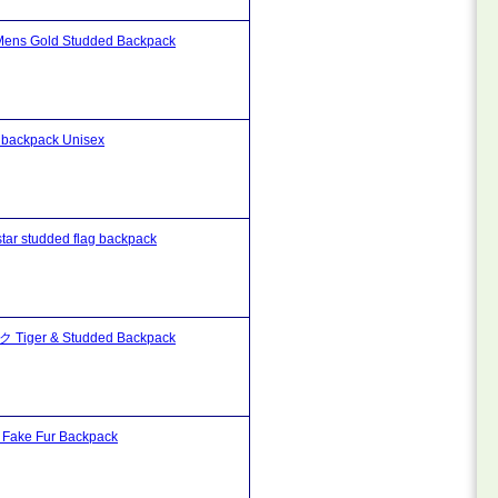
ld Studded Backpack
kpack Unisex
udded flag backpack
r & Studded Backpack
 Fur Backpack