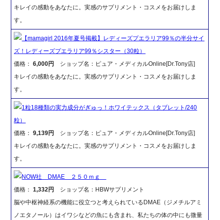
キレイの感動をあなたに。実感のサプリメント・コスメをお届けしま
す。
【mamagirl 2016年夏号掲載】レディーズプエラリア99％の半分サイ
ズ！レディーズプエラリア99％シスター（30粒）
価格：
6,000円
ショップ名：ピュア・メディカルOnline[Dr.Tony店]
キレイの感動をあなたに。実感のサプリメント・コスメをお届けしま
す。
1粒18種類の実力成分がぎゅっ！ホワイテックス（タブレット/240
粒）
価格：
9,139円
ショップ名：ピュア・メディカルOnline[Dr.Tony店]
キレイの感動をあなたに。実感のサプリメント・コスメをお届けしま
す。
NOW社 DMAE ２５０ｍｇ
価格：
1,332円
ショップ名：HBWサプリメント
脳や中枢神経系の機能に役立つと考えられているDMAE（ジメチルアミ
ノエタノール）はイワシなどの魚にも含まれ、私たちの体の中にも微量