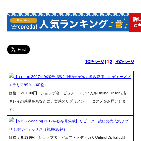
TOPページ
|
1
2
|
次のページ
【an・an 2017年9/20号掲載】雑誌モデルも多数愛用！レディーズプ
エラリア99％（60粒）
価格：
20,000円
ショップ名：ピュア・メディカルOnline[Dr.Tony店]
キレイの感動をあなたに。実感のサプリメント・コスメをお届けしま
す。
【MISS Wedding 2017年秋冬号掲載】リピーター続出の大人気サプ
リ！ホワイテックス（顆粒/30包）
価格：
9,139円
ショップ名：ピュア・メディカルOnline[Dr.Tony店]