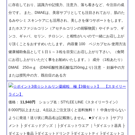
に存在しており、認識力や記憶力、注意力、落ち着きなど、今注目の成
分です。 また、DMAEは、美容サプリとしても注目されており、肌のた
るみやシミ スキンケアにも活用され、美しさを保つサポートをします。
またホスファジルコリン（アセチルコリンの前駆物質）やイチョウ、ギ
ンコ、ギャバ、セリン、チロシン、と相性がいいので一緒にお召し上が
り頂くことをおすすめいたします。 内容量 100 ベジカプセル 使用方法
健康補助食品として１日１～３粒を目安にお召し上がり下さい。（食間
にお召し上がりいただく事をお勧めいたします。） 成分 （1粒あたり）
DMAE 250ｍｇ (DMAE酸性酒石酸塩250mgより) 注意 ・ 妊娠中の方
または授乳中の方、既往症のある方
☆ポイント3倍☆シトルリン凝縮粒 極【3個セット】 【スタイリー
ライン】
価格：
11,940円
ショップ名：STYLEE LINE《スタイリーライン》
8 000円以上または、4点以上ご注文頂くと送料無料！！ 中身が分らない
ように発送！送り状に商品名は記載致しません。 ■ダイエット ├サプリ
メント ├ ダイエッドグッズ ｜├ダイエットウエア ｜└ダイエット器具 ├
ダイエット食品 ├ダイエットドリンク ├ダイエットティ ├ダイエットコ