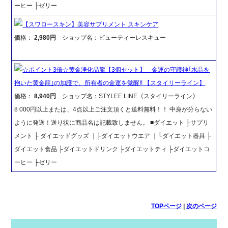
ーヒー ├ゼリー
【スワロースキン】美容サプリメント スキンケア
価格：
2,980円
ショップ名：ビューティーレスキュー
☆ポイント3倍☆黄金浄化晶龍【3個セット】 金運の守護神｢水晶を
抱いた黄金龍｣の加護で、所有者の金運を覚醒!! 【スタイリーライン】
価格：
8,940円
ショップ名：STYLEE LINE《スタイリーライン》
8 000円以上または、4点以上ご注文頂くと送料無料！！ 中身が分らない
ように発送！送り状に商品名は記載致しません。 ■ダイエット ├サプリ
メント ├ ダイエッドグッズ ｜├ダイエットウエア ｜└ダイエット器具 ├
ダイエット食品 ├ダイエットドリンク ├ダイエットティ ├ダイエットコ
ーヒー ├ゼリー
TOPページ
|
次のページ